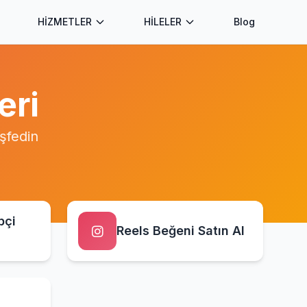
HİZMETLER
HİLELER
Blog
eri
şfedin
pçi
Reels Beğeni Satın Al