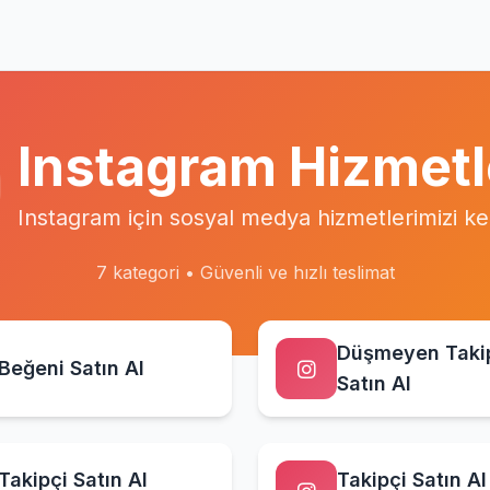
Instagram Hizmetl
Instagram için sosyal medya hizmetlerimizi ke
7 kategori • Güvenli ve hızlı teslimat
Düşmeyen Taki
Beğeni Satın Al
Satın Al
Takipçi Satın Al
Takipçi Satın Al