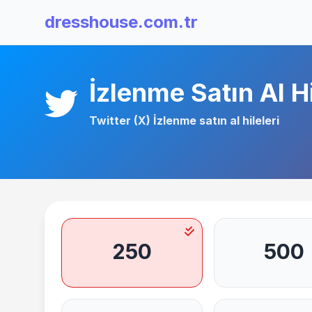
dresshouse.com.tr
İzlenme Satın Al Hi
Twitter (X) İzlenme satın al
hileleri
250
500