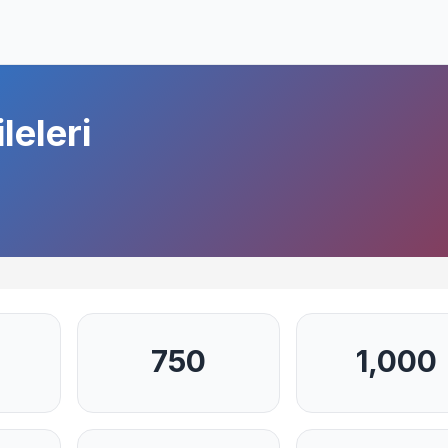
leleri
750
1,000